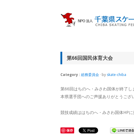
第66回国民体育大会
Category :
総務委員会
· by
skate-chiba
第66回はちのへ・みさわ国体が終了し
本県選手団へのご声援ありがとうござ
競技成績ははちのへ・みさわ国体HPに
保存