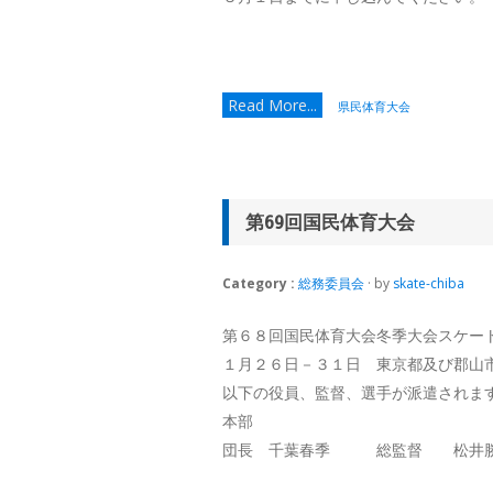
Read More...
県民体育大会
第69回国民体育大会
Category :
総務委員会
· by
skate-chiba
第６８回国民体育大会冬季大会スケー
１月２６日－３１日 東京都及び郡山市
以下の役員、監督、選手が派遣されま
本部
団長 千葉春季 総監督 松井