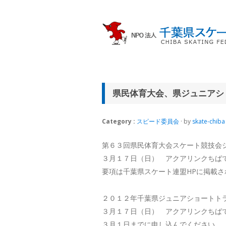
県民体育大会、県ジュニアシ
Category :
スピード委員会
· by
skate-chiba
第６３回県民体育大会スケート競技会
３月１７日（日） アクアリンクちば
要項は千葉県スケート連盟HPに掲載
２０１２年千葉県ジュニアショートト
３月１７日（日） アクアリンクちば
３月１日までに申し込んでください。