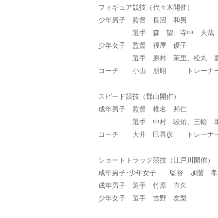
フィギュア競技（代々木開催）
少年男子 監督 長沼 和男
選手 森 望、寺中 天哉
少年女子 監督 福屋 優子
選手 原村 茉里、松丸 夏未
コーチ 小山 朋昭 トレーナ
スピード競技（郡山開催）
成年男子 監督 椎名 邦仁
選手 中村 駿佑、三輪 準也、
コーチ 大井 巳喜彦 トレーナー
ショートトラック競技（江戸川開催）
成年男子･少年女子 監督 加藤 孝
成年男子 選手 竹原 直久
少年女子 選手 吉野 友梨