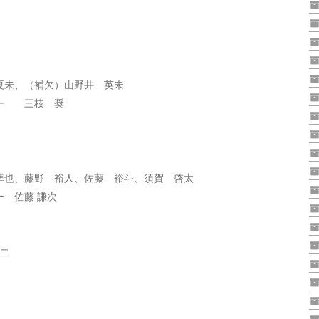
、（補欠）山野井 英未
ー 三枝 奨
藤野 裕人、佐藤 裕斗、須賀 啓太
 佐藤 謙次
二